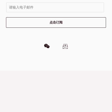
E
m
a
点击订阅
i
l
*
W
I
e
c
i
o
x
n
i
-
n
e
m
a
i
l